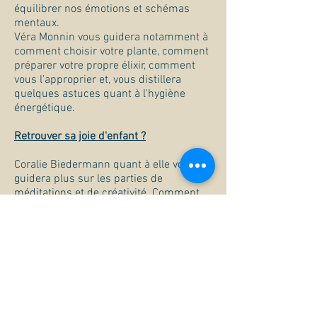
équilibrer nos émotions et schémas
mentaux.
Véra Monnin vous guidera notamment à
comment choisir votre plante, comment
préparer votre propre élixir, comment
vous l’approprier et, vous distillera
quelques astuces quant à l'hygiène
énergétique.
Retrouver sa joie d'enfant ?
Coralie Biedermann quant à elle vous
guidera plus sur les parties de
méditations et de créativité. Comment
créer de manière simple et spontanée
sa carte oracle pour son élixir. Comment
lâcher les croyances « je n'y arrive pas,
je suis nul... », d'observer ce qui pourrait
vous freiner. Comment créer un petit
rituel rien qu'à vous...etc !
Alors vous êtes conquis ?