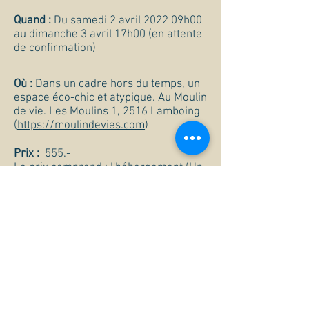
Quand :
Du samedi 2 avril 2022 09h00
au dimanche 3 avril 17h00 (en attente
de confirmation)
Où :
Dans un cadre hors du temps, un
espace éco-chic et atypique. Au Moulin
de vie. Les Moulins 1, 2516 Lamboing
(
https://moulindevies.com
)
Prix :
555.-
Le prix comprend : l'hébergement (Un
petit chalet et une magnifique
chambre spacieuse. En chambre
partagé. chambre simple possible
avec supplément), la pension
complète ( 1 petit-déjeuner, 1 dîner, 1
souper et les collations. Repas sous
forme de buffet composés de
nourriture cru, végétarienne et saine
pour le corps élaborés par les
spécialistes du moulin de vies,